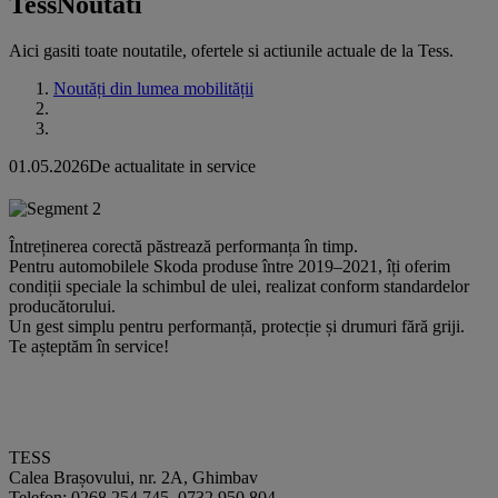
Tess
Noutati
Aici gasiti toate noutatile, ofertele si actiunile actuale de la Tess.
Noutăți din lumea mobilității
01.05.2026
De actualitate in service
Întreținerea corectă păstrează performanța în timp.
Pentru automobilele Skoda produse între 2019–2021, îți oferim
condiții speciale la schimbul de ulei, realizat conform standardelor
producătorului.
Un gest simplu pentru performanță, protecție și drumuri fără griji.
Te așteptăm în service!
TESS
Calea Brașovului, nr. 2A, Ghimbav
Telefon: 0268 254 745, 0732 950 804