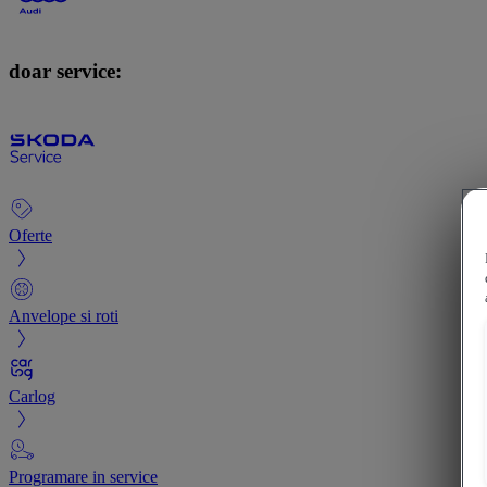
doar service:
Oferte
Anvelope si roti
Carlog
Programare in service