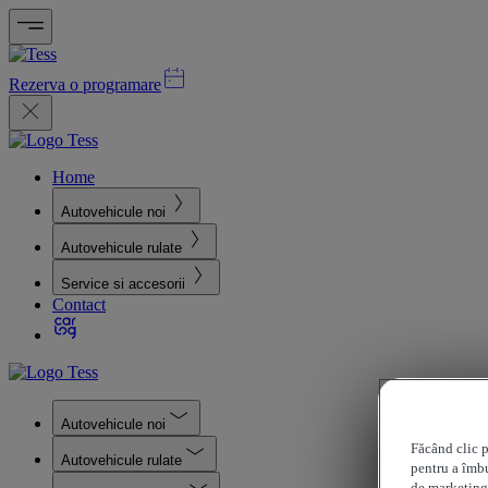
Rezerva o programare
Home
Autovehicule noi
Autovehicule rulate
Service si accesorii
Contact
Autovehicule noi
Făcând clic p
Autovehicule rulate
pentru a îmbu