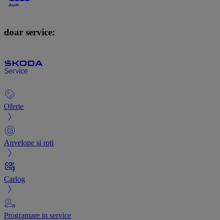
doar service:
Oferte
Anvelope si roti
Carlog
Programare in service