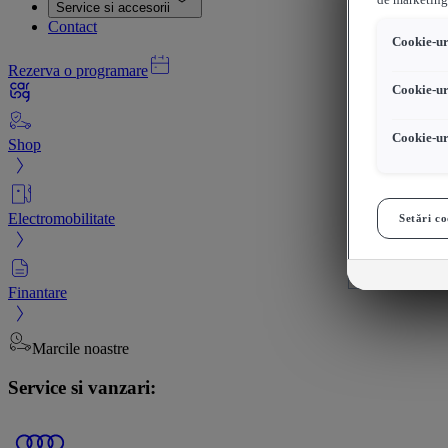
de marketing
Service si accesorii
Contact
Cookie-uri
Rezerva o programare
Cookie-ur
Cookie-ur
Shop
Electromobilitate
Setări co
Finantare
Marcile noastre
Service si vanzari: