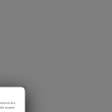
ozitivul dvs.
rile noastre